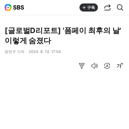
공유하기
통합검색
SBS
구독
[글로벌D리포트] '폼페이 최후의 날'
이렇게 숨졌다
표언구 기자
2024. 8. 13. 17:54
요약보기
음성으로 듣기
번역 설정
글씨크기 조절하기