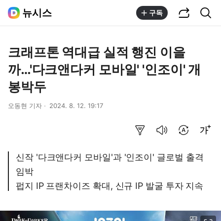
공유하기
통합검색
뉴시스
구독
크래프톤 역대급 실적 행진 이을
까…'다크앤다커 모바일' '인조이' 개
봉박두
오동현 기자
2024. 8. 12. 19:17
요약보기
음성으로 듣기
번역 설정
글씨크기 조절하기
신작 '다크앤다커 모바일'과 '인조이' 글로벌 출격
임박
펍지 IP 프랜차이즈 확대, 신규 IP 발굴 투자 지속
이미지 크게 보기