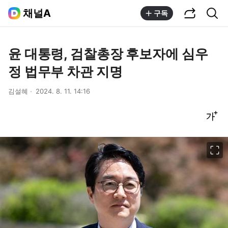
공유하기
통합검색
채널A
구독
윤 대통령, 검찰총장 후보자에 심우
정 법무부 차관 지명
김설혜
2024. 8. 11. 14:16
글씨크기 조절하기
이미지 크게 보기