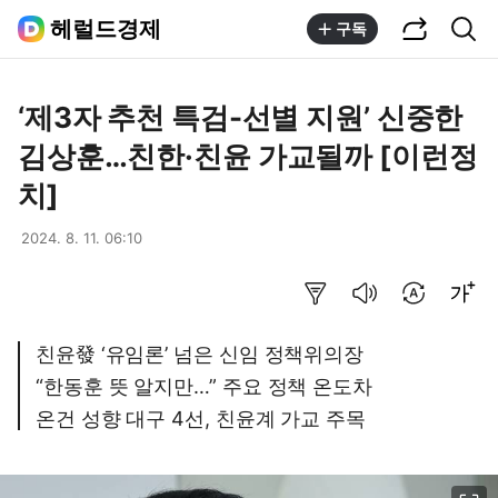
공유하기
통합검색
헤럴드경제
구독
‘제3자 추천 특검-선별 지원’ 신중한
김상훈…친한·친윤 가교될까 [이런정
치]
2024. 8. 11. 06:10
요약보기
음성으로 듣기
번역 설정
글씨크기 조절하기
친윤發 ‘유임론’ 넘은 신임 정책위의장
“한동훈 뜻 알지만…” 주요 정책 온도차
온건 성향 대구 4선, 친윤계 가교 주목
이미지 크게 보기