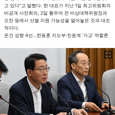
고 있다”고 말했다. 한 대표가 지난 1일 최고위원회의
비공개 사전회의, 2일 황우여 전 비상대책위원장과
오찬 등에서 선별 지원 가능성을 열어놓은 것과 대조
적이다.
온건 성향 4선…한동훈 지도부·친윤계 ‘가교’ 역할론
이미지 크게 보기