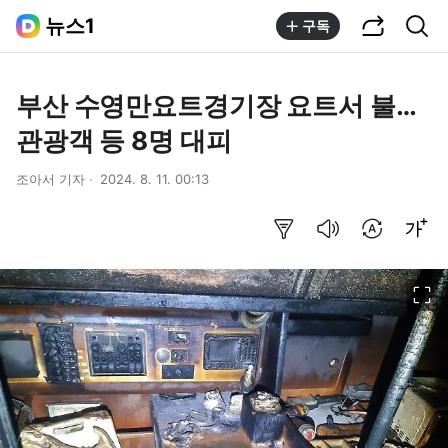
공유하기
통합검색
뉴스1
구독
부산 수영만요트경기장 요트서 불…
관광객 등 8명 대피
조아서 기자
2024. 8. 11. 00:13
요약보기
음성으로 듣기
번역 설정
글씨크기 조절하기
이미지 크게 보기