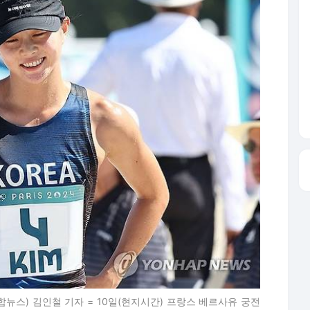
합뉴스) 김인철 기자 = 10일(현지시간) 프랑스 베르사유 궁전