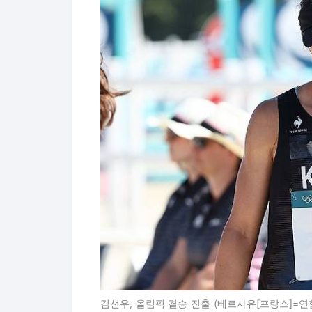
김선우, 올림픽 결승 진출 (베르사유[프랑스]=연