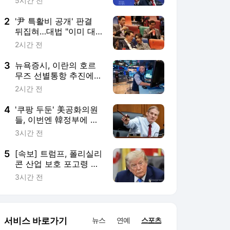
통망법 압박 서한
3시간 전
5
[속보] 트럼프, 폴리실리
콘 산업 보호 포고령 서
명
3시간 전
서비스 바로가기
뉴스
연예
스포츠
스포츠 홈
축구
해외축구
야구
해외야구
골프
농구
배구
일반
e-스포츠
카툰
영상 홈