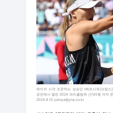
레이저 사격 조준하는 성승민 (베르사유[프랑스]
궁전에서 열린 2024 파리올림픽 근대5종 여자 
2024.8.10 yatoya@yna.co.kr