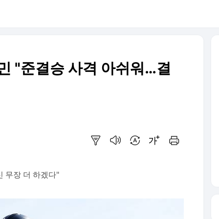
민 "준결승 사격 아쉬워…결
요약보기
음성으로 듣기
번역 설정
글씨크기 조절하기
인쇄하기
 무장 더 하겠다"