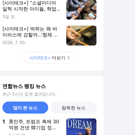
연합뉴스 랭킹 뉴스
최근 3시간 집계 결과입니다.
많이 본 뉴스
탐독한 뉴스
1
美민주, 트럼프 측에 30
억원 건넨 韓기업 정조
준…"잠재적 뇌물"
5시간 전
2
'尹 특활비 공개' 판결
뒤집혀…대법 "이미 대
통령기록관 이관"
2시간 전
3
뉴욕증시, 이란의 호르
무즈 선별통항 추진에
하락…다우 0.9%↓(종
2시간 전
합)
4
'쿠팡 두둔' 美공화의원
들, 이번엔 韓정부에 정