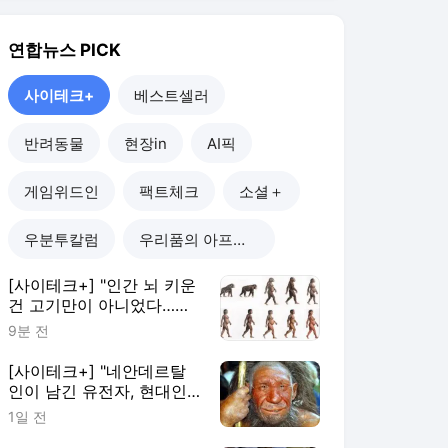
[사이테크+] "인간 뇌 키운
건 고기만이 아니었다…과
일·꿀 당류도 한몫"
9분 전
[사이테크+] "네안데르탈
인이 남긴 유전자, 현대인
근육량 증가와 연관"
1일 전
[사이테크+] "소셜미디어
일찍 시작한 아이들, 학업
성과 더 낮았다"
3일 전
[사이테크+] 박쥐는 왜 바
이러스에 강할까…'항체 중
쇄 유전자 2세트' 발견
2026. 7. 30.
사이테크+
더보기