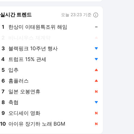
6
홈플러스
,상승
7
일본 오봉연휴
,신규
8
축협
,하락
9
오디세이 영화
,신규
10
아이유 장기하 노래 BGM
,신규
연합뉴스
PICK
사이테크+
베스트셀러
반려동물
현장in
AI픽
게임위드인
팩트체크
소셜＋
우분투칼럼
우리품의 아프리카인