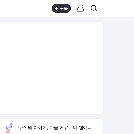
공유하기
검색
구독
뉴스 밖 이야기, 다음 커뮤니티 웹에서 보기
실시간 트렌드
오늘 23:23 기준
툴팁보기
1
한상미 이태원특조위 해임
,유지
2
비니시우스 재계약
,상승
3
블랙핑크 10주년 행사
,하락
4
트럼프 15% 관세
,하락
5
입추
,상승