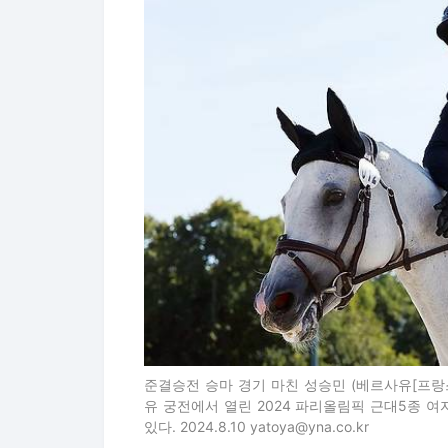
준결승전 승마 경기 마친 성승민 (베르사유[프랑스
유 궁전에서 열린 2024 파리올림픽 근대5종 
있다. 2024.8.10 yatoya@yna.co.kr