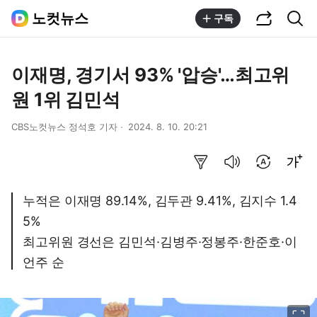
공유하기
통합검색
노컷뉴스
구독
이재명, 경기서 93% '압승'…최고위
원 1위 김민석
CBS노컷뉴스 정석호 기자
2024. 8. 10. 20:21
요약보기
음성으로 듣기
번역 설정
글씨크기 조절하기
누적은 이재명 89.14%, 김두관 9.41%, 김지수 1.4
5%
최고위원 경선은 김민석·김병주·정봉주·한준호·이
언주 순
이미지 크게 보기