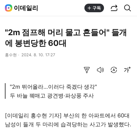
공유하기
통합검색
이데일리
구독
"2m 점프해 머리 물고 흔들어" 들개
에 봉변당한 60대
홍수현
2024. 8. 10. 17:27
요약보기
음성으로 듣기
번역 설정
글씨크기 조절하기
"2m 뛰어올라…이러다 죽겠다 생각"
두 바늘 꿰매고 광견병·파상풍 주사
[이데일리 홍수현 기자] 부산의 한 아파트에서 60대
남성이 들개 두 마리에 습격당하는 사고가 발생했다.