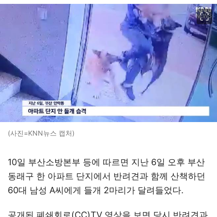
이미지 크게 보기
(사진=KNN뉴스 캡처)
10일 부산소방본부 등에 따르면 지난 6일 오후 부산
동래구 한 아파트 단지에서 반려견과 함께 산책하던
60대 남성 A씨에게 들개 2마리가 달려들었다.
공개된 폐쇄회로(CC)TV 영상을 보면 당시 반려견과