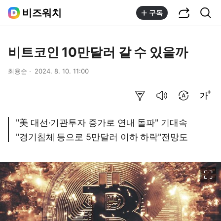
공유하기
통합검색
비즈워치
구독
비트코인 10만달러 갈 수 있을까
최용순
2024. 8. 10. 11:00
요약보기
음성으로 듣기
번역 설정
글씨크기 조절하기
"美 대선·기관투자 증가로 연내 돌파" 기대속
"경기침체 등으로 5만달러 이하 하락"전망도
이미지 크게 보기