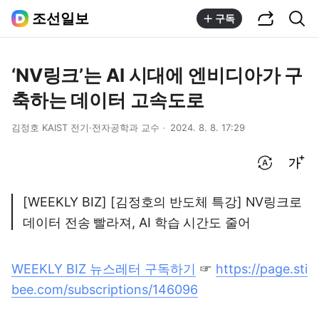
공유하기
통합검색
조선일보
구독
‘NV링크’는 AI 시대에 엔비디아가 구
축하는 데이터 고속도로
김정호 KAIST 전기·전자공학과 교수
2024. 8. 8. 17:29
번역 설정
글씨크기 조절하기
[WEEKLY BIZ] [김정호의 반도체 특강] NV링크로
데이터 전송 빨라져, AI 학습 시간도 줄어
WEEKLY BIZ 뉴스레터 구독하기
☞
https://page.sti
bee.com/subscriptions/146096