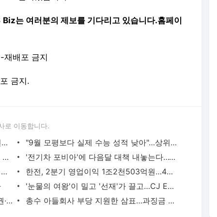
S Biz는 여러분의 제보를 기다리고 있습니다.
홈페이
재-재배포 금지
배포 금지.
사로 이동합니다.
2만원 배달 치킨 대신 6천원대 마트 치킨으로
"9월 모평보다 실제 수능 성적 낮아"…상위권 N수생 변수
이스라엘군 "새 하마스 지도자 찾아내 또 공격할 것"
'전기차 포비아'에 다음달 대책 내놓는다…12일 관계부처 회의
서울 그린벨트 12년만에 풀린다…수서·김포공항 풀릴까?
한전, 2분기 영업이익 1조2천503억원…4개 분기 연속 흑자
다
'눈물의 여왕'이 밀고 '선재'가 끌고…CJ ENM 2분기 흑자전환
'LH 이랬으니 순살아파트 나왔지'…상품권·해외골프 접대 백태
총수 아들회사 부당 지원한 삼표…과징금 116억에 검찰 고발