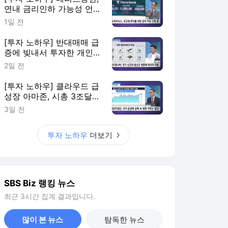
연내 금리인하 가능성 언
급…8월 이후는?
1일 전
[투자 노하우] 반대매매 급
증에 빚내서 투자한 개인
시장 떠나
2일 전
[투자 노하우] 클라우드 급
성장 아마존, 시총 3조달러
클럽 입성
3일 전
투자 노하우
더보기
SBS Biz 랭킹 뉴스
최근 3시간 집계 결과입니다.
많이 본 뉴스
탐독한 뉴스