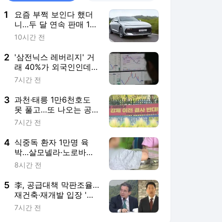
1
요즘 부쩍 보인다 했더
니…두 달 연속 판매 1위
'이 차'
10시간 전
2
'삼전닉스 레버리지' 거
래 40%가 외국인인데
개미만 규제?
7시간 전
3
과천·태릉 1만6천호도
못 풀고…또 나오는 공
급대책
7시간 전
4
식중독 환자 1만명 육
박…살모넬라·노로바이
러스 급증
8시간 전
5
李, 공급대책 막판조율…
재건축·재개발 입장 '촉
각'
7시간 전