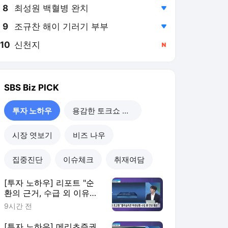
8
최성원 백혈병 완치
,하락
9
조규찬 해이 기러기 부부
,하락
10
신천지
,신규
SBS Biz
PICK
투자 노하우
용감한 토크쇼 직설
시장 엿보기
비즈 나우
집중진단
이슈체크
취재여담
[투자 노하우] 리포트 "순
환의 근거, 수급 외 이유들
도 존재"
9시간 전
[투자 노하우] 메리츠증권,