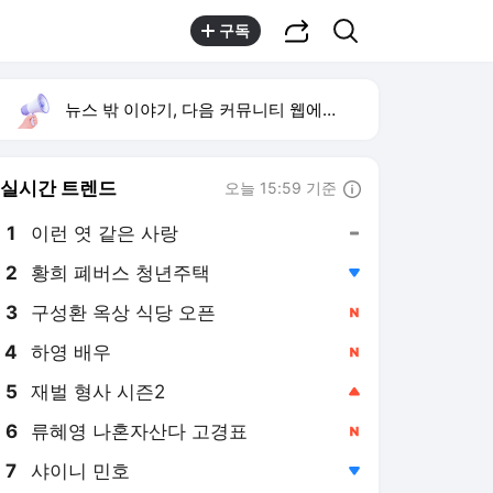
공유하기
검색
구독
뉴스 밖 이야기, 다음 커뮤니티 웹에서 보기
실시간 트렌드
오늘 15:59 기준
툴팁보기
1
이런 엿 같은 사랑
,유지
2
황희 폐버스 청년주택
,하락
3
구성환 옥상 식당 오픈
,신규
4
하영 배우
,신규
5
재벌 형사 시즌2
,상승
6
류혜영 나혼자산다 고경표
,신규
7
샤이니 민호
,하락