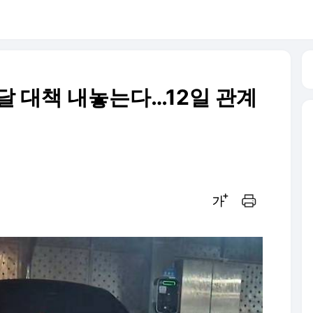
달 대책 내놓는다…12일 관계
글씨크기 조절하기
인쇄하기