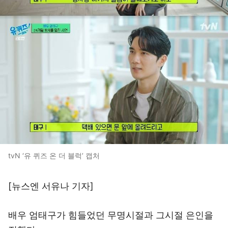
tvN ‘유 퀴즈 온 더 블럭’ 캡처
[뉴스엔 서유나 기자]
배우 엄태구가 힘들었던 무명시절과 그시절 은인을