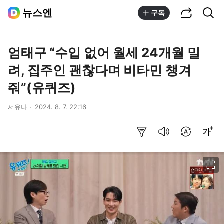
공유하기
통합검색
뉴스엔
구독
엄태구 “수입 없어 월세 24개월 밀
려, 집주인 괜찮다며 비타민 챙겨
줘”(유퀴즈)
서유나
2024. 8. 7. 22:16
요약보기
음성으로 듣기
번역 설정
글씨크기 조절하기
이미지 크게 보기