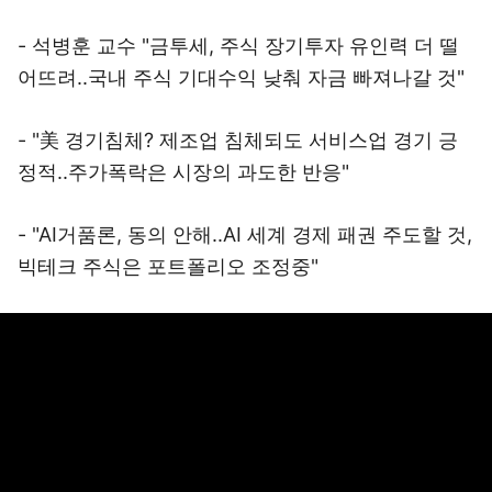
- 석병훈 교수 "금투세, 주식 장기투자 유인력 더 떨
어뜨려..국내 주식 기대수익 낮춰 자금 빠져나갈 것"
- "美 경기침체? 제조업 침체되도 서비스업 경기 긍
정적..주가폭락은 시장의 과도한 반응"
- "AI거품론, 동의 안해..AI 세계 경제 패권 주도할 것,
빅테크 주식은 포트폴리오 조정중"