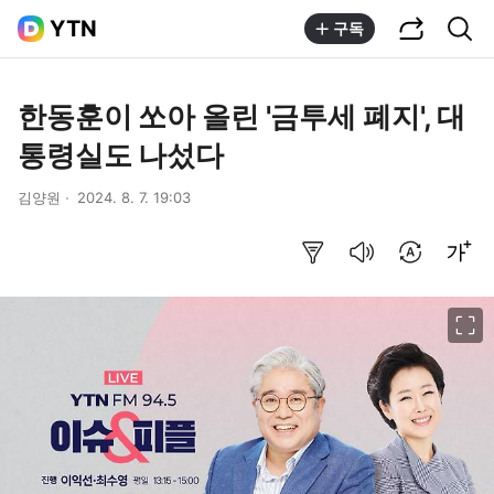
공유하기
통합검색
YTN
구독
한동훈이 쏘아 올린 '금투세 폐지', 대
통령실도 나섰다
김양원
2024. 8. 7. 19:03
요약보기
음성으로 듣기
번역 설정
글씨크기 조절하기
이미지 크게 보기