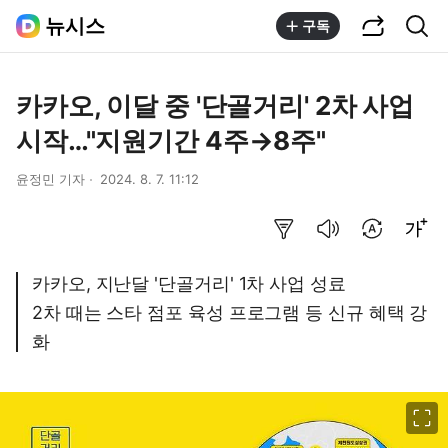
공유하기
통합검색
뉴시스
구독
카카오, 이달 중 '단골거리' 2차 사업
시작…"지원기간 4주→8주"
윤정민 기자
2024. 8. 7. 11:12
요약보기
음성으로 듣기
번역 설정
글씨크기 조절하기
카카오, 지난달 '단골거리' 1차 사업 성료
2차 때는 스타 점포 육성 프로그램 등 신규 혜택 강
화
이미지 크게 보기