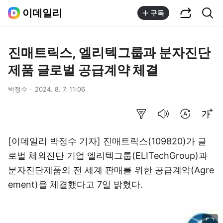
공유하기
통합검색
이데일리
구독
진매트릭스, 엘리텍그룹과 분자진단
제품 글로벌 공급계약 체결
박정수
2024. 8. 7. 11:06
요약보기
음성으로 듣기
번역 설정
글씨크기 조절하기
[이데일리 박정수 기자] 진매트릭스(109820)가 글
로벌 체외진단 기업 엘리텍그룹(ELITechGroup)과
분자진단제품의 전 세계 판매를 위한 공급계약(Agre
ement)을 체결했다고 7일 밝혔다.
이미지 크게 보기