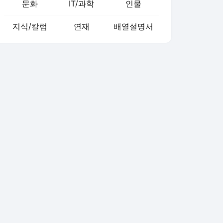
문화
IT/과학
인물
지식/칼럼
연재
배열설명서