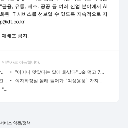
융, 유통, 제조, 공공 등 여러 산업 분야에서 AI
화된 IT 서비스를 선보일 수 있도록 지속적으로 지
dt.co.kr
및 재배포 금지.
 언론사로 이동합니다.
안세영 `폭탄발언`에…김학균 감독 "예상했다, 협회와 법정싸움 하겠다는 뜻"
"어머니 맞았다는 말에 화났다"…술 먹고 70대 아버지 살해한 20대 남성
노출 심한 옷 입고 무단 이탈…논란 일으킨 미녀 수영 선수, 결국 `퇴출`
여자화장실 몰래 들어가 `여성용품` 가져나오려던 30대 남성, 경찰 붙잡혀
美 센트럴파크 `곰 괴담` 풀렸다…케네디 "장난삼아 곰 사체 버린 것"
서비스 약관/정책