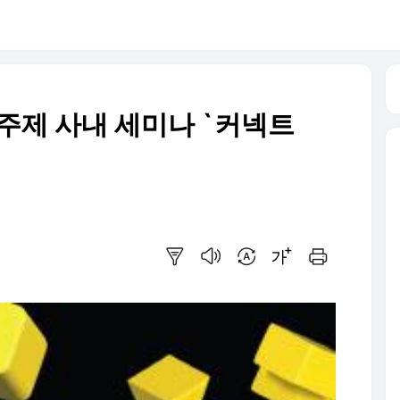
I 주제 사내 세미나 `커넥트
요약보기
음성으로 듣기
번역 설정
글씨크기 조절하기
인쇄하기