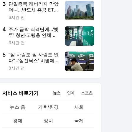
3
단일종목 레버리지 막았
더니…반도체·홍콩 ETF
로 자금 이동
6시간 전
4
주가 급락 직격탄에…‘빚
투’ 청년·고령층 연체 급
증
3시간 전
5
“살 사람도 팔 사람도 없
다”…‘삼전닉스’ 비명에
꽁꽁 얼어붙은 코스피
8시간 전
서비스 바로가기
뉴스
연예
스포츠
뉴스 홈
기후/환경
사회
경제
정치
국제