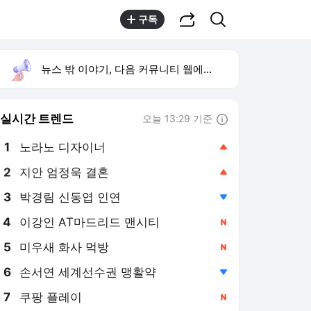
공유하기
검색
구독
뉴스 밖 이야기, 다음 커뮤니티 웹에서 보기
실시간 트렌드
오늘 13:29 기준
툴팁보기
1
노라노 디자이너
,상승
2
지안 엄정욱 결혼
,상승
3
박경림 신동엽 인연
,하락
4
이강인 AT마드리드 맨시티
,신규
5
미우새 화사 먹방
,신규
6
손서연 세계선수권 맹활약
,하락
7
쿠팡 플레이
,신규