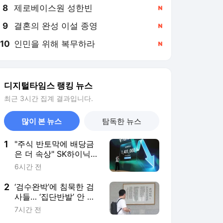
8
제로베이스원 성한빈
,신규
9
결혼의 완성 이설 종영
,신규
10
인민을 위해 복무하라
,신규
디지털타임스 랭킹 뉴스
최근 3시간 집계 결과입니다.
많이 본 뉴스
탐독한 뉴스
1
"주식 반토막에 배당금
은 더 속상" SK하이닉
스, ‘나스닥’급 주주환원
6시간 전
나설까
2
‘검수완박’에 침묵한 검
사들… ‘집단반발’ 안 한
이유 있었다 [짚어봅시
7시간 전
다]