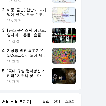
15시간 전
2
태풍 ‘돌핀’, 한반도 고기
압에 졌다…오늘 수도권
40도 육박
16시간 전
3
[뉴스 플러스+] 상권도,
일자리도 흔들...홈플러
스발 도미노 침체 그늘
1시간 전
4
기상청 발표 최고기온
37.5도…실제 도심 체감
60도 훌쩍
1시간 전
5
“국내 유일 형석광산 지
켜라” 지원책 찾는다
1시간 전
서비스 바로가기
뉴스
연예
스포츠