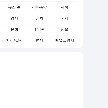
뉴스 홈
기후/환경
사회
경제
정치
국제
문화
IT/과학
인물
지식/칼럼
연재
배열설명서