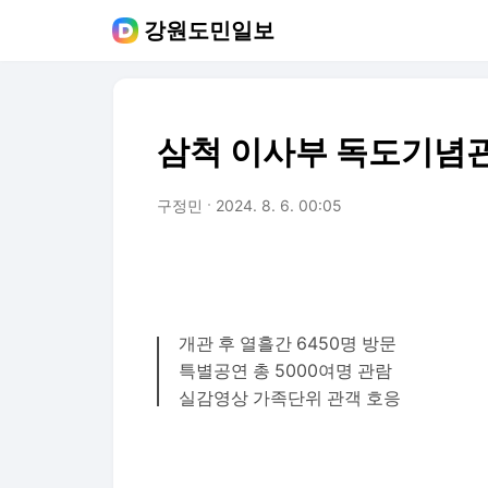
강원도민일보
삼척 이사부 독도기념
구정민
2024. 8. 6. 00:05
개관 후 열흘간 6450명 방문
특별공연 총 5000여명 관람
실감영상 가족단위 관객 호응