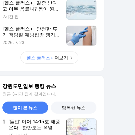
[헬스 플러스+] 갈증 난다
고 아무 음료나? 몸이 원하
는 건 ‘물’
2시간 전
[헬스 플러스+] 안전한 휴
가 책임질 예방접종 챙기세
요
2026. 7. 23.
헬스 플러스+
더보기
강원도민일보 랭킹 뉴스
최근 3시간 집계 결과입니다.
많이 본 뉴스
탐독한 뉴스
1
‘돌핀’ 이어 14·15호 태풍
온다…한반도는 폭염 비
상