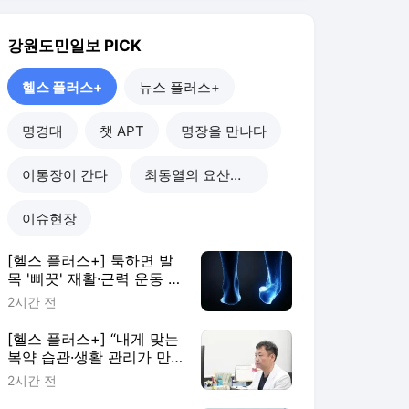
강원도민일보
PICK
헬스 플러스+
뉴스 플러스+
명경대
챗 APT
명장을 만나다
이통장이 간다
최동열의 요산요설
이슈현장
[헬스 플러스+] 툭하면 발
목 '삐끗' 재활·근력 운동 꼭
하세요
2시간 전
[헬스 플러스+] “내게 맞는
복약 습관·생활 관리가 만
성질환 대응 첫걸음”
2시간 전