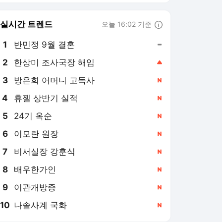
실시간 트렌드
오늘 16:02 기준
툴팁보기
1
반민정 9월 결혼
,유지
2
한상미 조사국장 해임
,상승
3
방은희 어머니 고독사
,신규
4
휴젤 상반기 실적
,신규
5
24기 옥순
,신규
6
이모란 원장
,신규
7
비서실장 강훈식
,신규
8
배우한가인
,신규
9
이관개방증
,신규
10
나솔사계 국화
,신규