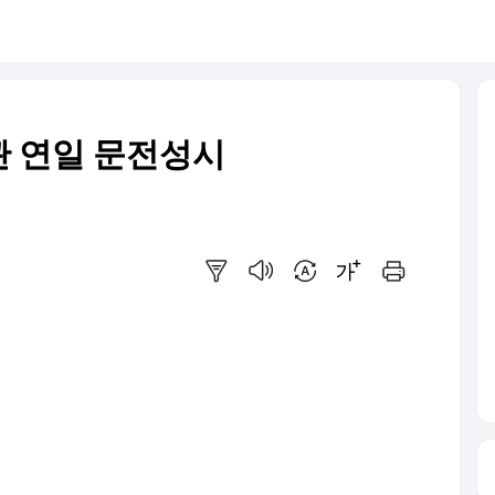
관 연일 문전성시
요약보기
음성으로 듣기
번역 설정
글씨크기 조절하기
인쇄하기