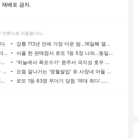
및 재배포 금지.
 언론사로 이동합니다.
렸다
강릉 113년 만에 가장 더운 밤…16일째 열대야 지속
'열대야 피하고, 별도 보고' 대관령 정상 더위 피난민으로 북새통
서울 한 판매점서 로또 1등 5장 나와…동일인이면 77억 대박
닭장 넘어온 3m 구렁이 잡은 백구, 1년만에 2m 구렁이 또 잡아 화제
'하늘에서 폭포수가' 원주서 국지성 호우 쏟아지는 장면 포착 화제
‘강원도 사람이었어?’ 리얼리티 연애 예능 프로그램 출연자 눈길
요즘 잘나가는 '영월쌀집' 유 사장네 아들 삼형제
강원FC 양민혁, 캡틴 손흥민과 한솥밥 먹는다… 토트넘 공식 입단
로또 1등 63명 무더기 당첨 '역대 최다'…당첨금 각 4억2천만원씩