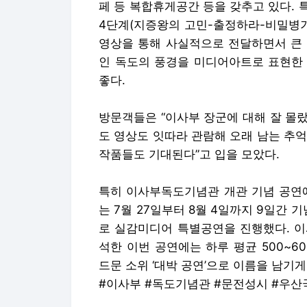
페 등 복합휴게공간 등을 갖추고 있다.
4단계(지증왕의 고민-출정하라-비밀병기
영상을 통해 사실적으로 전달하면서 큰 
인 독도의 풍경을 미디어아트로 표현한 
좋다.
방문객들은 “이사부 장군에 대해 잘 몰
도 영상도 잇따라 관람해 오래 남는 추억
작품들도 기대된다”고 입을 모았다.
특히 이사부독도기념관 개관 기념 공연에
는 7월 27일부터 8월 4일까지 9일간 
로 실감미디어 특별공연을 진행했다. 이
석한 이번 공연에는 하루 평균 500~6
드문 소위 ‘대박 공연’으로 이름을 남기게
#이사부 #독도기념관 #문전성시 #우산