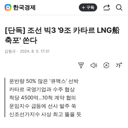
공유하기
통합검색
한국경제
구독
[단독] 조선 빅3 '9조 카타르 LNG船
축포' 쏜다
김형규
2024. 8. 5. 17:31
요약보기
음성으로 듣기
번역 설정
글씨크기 조절하기
운반량 50% 많은 '큐맥스' 선박
카타르 국영기업과 수주 협상
척당 4500억…10척 계약 협의
운임지수 급등에 선사 발주 쑥
신조선가지수 사상 최고 뚫을 듯