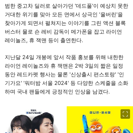
범한 중고차 딜러로 살아가던 '데드풀'이 예상치 못한
거대한 위기를 맞아 모든 면에서 상극인 '울버린'을
찾아가게 되면서 펼쳐지는 이야기를 그린 액션 블록
버스터 물로 숀 레비 감독이 메가폰을 잡고 라이언
레이놀즈, 휴 잭맨 등이 출연한다.
지난달 24일 개봉에 앞서 작품 홍보를 위해 내한한
라이언 레이놀즈와 휴 잭맨은 2박 3일의 짧은 일정
동안 레드카펫 행사는 물론 '신상출시 편스토랑' '인
기가요' '워터밤 서울 2024' 등 다양한 스케줄을 소화
하며 국내 팬들에게 긍정적인 인상을 남겼다.
이미지 크게 보기