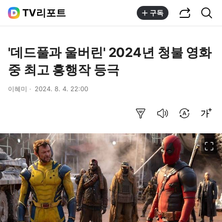
공유하기
통합검색
TV리포트
구독
'데드풀과 울버린' 2024년 청불 영화
중 최고 흥행작 등극
이혜미
2024. 8. 4. 22:00
요약보기
음성으로 듣기
번역 설정
글씨크기 조절하기
이미지 크게 보기