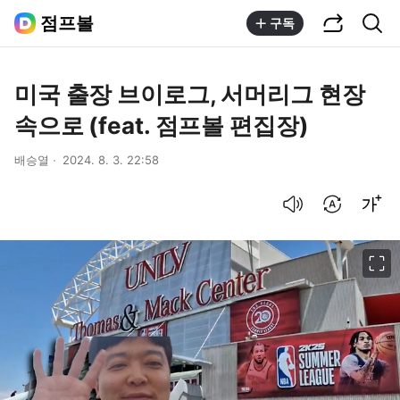
공유하기
통합검색
점프볼
구독
미국 출장 브이로그, 서머리그 현장
속으로 (feat. 점프볼 편집장)
배승열
2024. 8. 3. 22:58
음성으로 듣기
번역 설정
글씨크기 조절하기
이미지 크게 보기