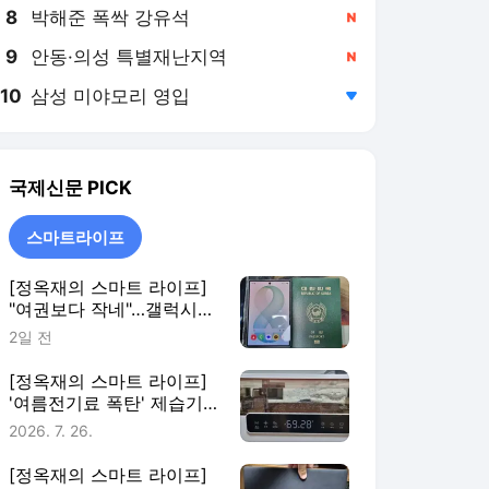
8
박해준 폭싹 강유석
,신규
9
안동·의성 특별재난지역
,신규
10
삼성 미야모리 영입
,하락
국제신문
PICK
스마트라이프
[정옥재의 스마트 라이프]
"여권보다 작네"…갤럭시
Z8 폴드 써보니
2일 전
[정옥재의 스마트 라이프]
'여름전기료 폭탄' 제습기
로 막아볼까
2026. 7. 26.
[정옥재의 스마트 라이프]