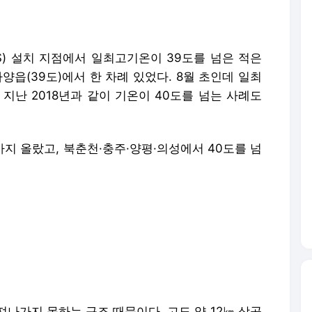
S) 설치 지점에서 일최고기온이 39도를 넘은 적은
하양읍(39도)에서 한 차례 있었다. 8월 초인데 일최
지난 2018년과 같이 기온이 40도를 넘는 사례도
도까지 올랐고, 북춘천·충주·양평·의성에서 40도를 넘
나가지 못하는 구조 때문이다. 고도 약 12㎞ 상공
태평양고기압이 자리하는 가운데 북태평양고기압 가
기 때문으로 분석된다.
났다. 그해 무더위가 절정에 달했을 때는 티베트고기
중심을 두면서 고기압 중심부에서 공기가 하강하면
까지 발생했다.