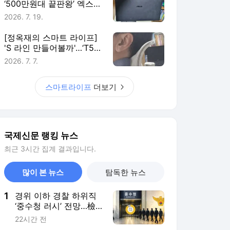
‘500만원대 끝판왕’ 엑스퍼
트북 울트라, 20일 써보니
2026. 7. 19.
[정옥재의 스마트 라이프]
'S 라인 만들어볼까'…‘T50
에어 2세대’ 앉아보니
2026. 7. 7.
스마트라이프
더보기
국제신문 랭킹 뉴스
최근 3시간 집계 결과입니다.
많이 본 뉴스
탐독한 뉴스
1
경위 이하 경찰 하위직
‘중수청 러시’ 전망…檢
기피와 대조
22시간 전