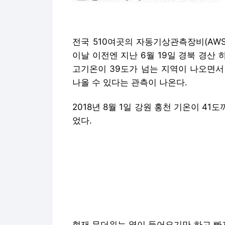
전국 510여곳의 자동기상관측장비(AW
이날 이전엔 지난 6월 19일 경북 경산 
고기온이 39도가 넘는 지역이 나오면서 
나올 수 있다는 관측이 나온다.
2018년 8월 1일 강원 홍천 기온이 41
었다.
현재 무더위는 열이 들어오기만 하고 빠져
엔 티베트고기압이, 5~6㎞ 상공엔 북
장자리를 타고 고온다습한 공기가 유입되
2018년에도 같은 구조로 폭염이 나타
압과 북태평양고기압이 모두 한반도에 
서 압축돼 기온이 오르는 단열승온 현상