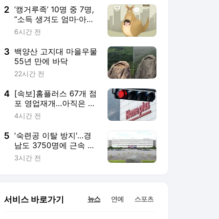
2
‘캥거루족’ 10명 중 7명,
“소득 생겨도 엄마·아빠
품에 있을래요”
6시간 전
3
백양산 고지대 마을우물
55년 만에 바닥
22시간 전
4
[속보]홈플러스 67개 점
포 영업재개…아직은 텅
빈 매대
4시간 전
5
'숙련공 이탈 방지'…경
남도 3750명에 근속 지
원금 50만 원 지급
3시간 전
서비스 바로가기
뉴스
연예
스포츠