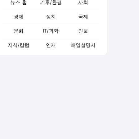
뉴스 홈
기후/환경
사회
경제
정치
국제
문화
IT/과학
인물
지식/칼럼
연재
배열설명서