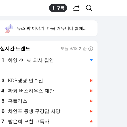
공유하기
검색
구독
뉴스 밖 이야기, 다음 커뮤니티 웹에서 보기
실시간 트렌드
오늘 9:18 기준
툴팁보기
1
하영 4대째 의사 집안
,하락
2
블랙핑크 팬 이벤트
,신규
3
KDB생명 인수전
,신규
4
황희 버스하우스 제안
,신규
5
홈플러스
,신규
6
차인표 동생 구강암 사망
,신규
7
방은희 모친 고독사
,상승