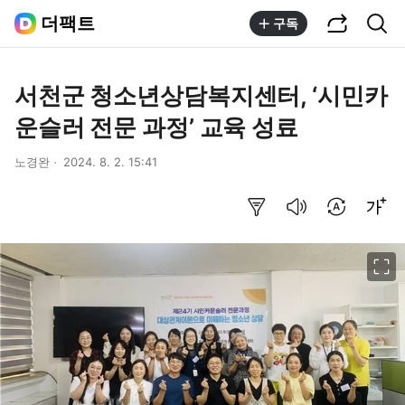
공유하기
통합검색
더팩트
구독
서천군 청소년상담복지센터, ‘시민카
운슬러 전문 과정’ 교육 성료
노경완
2024. 8. 2. 15:41
요약보기
음성으로 듣기
번역 설정
글씨크기 조절하기
이미지 크게 보기