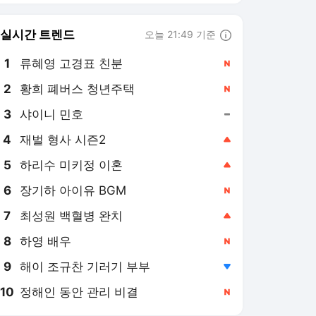
8
하영 배우
,신규
9
해이 조규찬 기러기 부부
,하락
10
정해인 동안 관리 비결
,신규
헤럴드경제
PICK
노년 하우스푸어
꽉 막힌 부동산 공급
역대급 폭염
美·日 엔화 공식 개입
“나가주세요, 제가 살게요”
집주인 귀환에 ‘퇴거 공포’
19시간 전
신반포2차 20년 살아도 양
도세 4.7억→21.4억 폭증
19시간 전