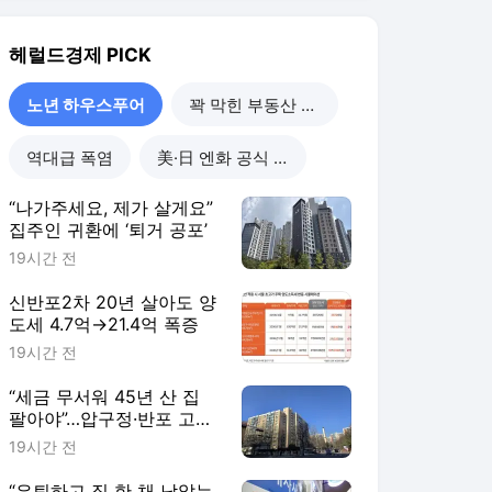
“세금 무서워 45년 산 집
팔아야”…압구정·반포 고령
층 울분
19시간 전
“은퇴하고 집 한 채 남았는
데, 21억 내라니” 신반포2
차 20년 살아도 양도세 5
2일 전
배 뛴다 [부동산360]
노년 하우스푸어
더보기
헤럴드경제 랭킹 뉴스
최근 3시간 집계 결과입니다.
많이 본 뉴스
탐독한 뉴스
1
[단독분석]정의선·김동