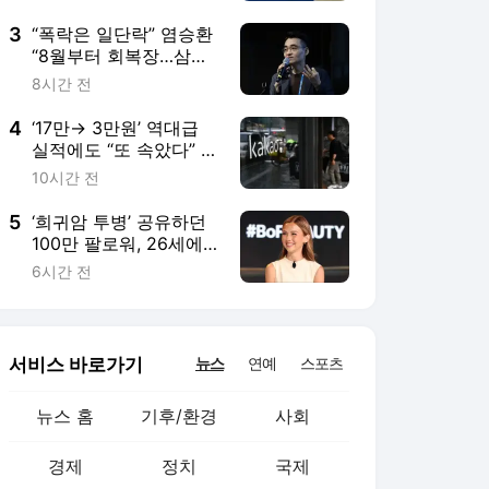
서비스 바로가기
뉴스
연예
스포츠
뉴스 홈
기후/환경
사회
경제
정치
국제
문화
IT/과학
인물
지식/칼럼
연재
배열설명서