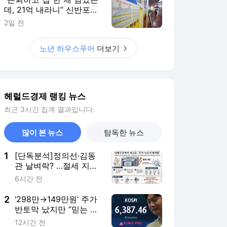
관 날벼락? …절세 지배
구조 파고든 ‘주가 누르
6시간 전
기 방지법案’[홍길용의
화식열전](908회)
2
‘298만→149만원’ 주가
반토막 났지만 “믿는 건
반도체”…개미들 폭풍 매
12시간 전
수 [투자360]
3
“폭락은 일단락” 염승환
“8월부터 회복장…삼전
고점 한참 남았다”
8시간 전
4
‘17만→ 3만원’ 역대급
실적에도 “또 속았다” 아
우성…국민메신저, 왜?
10시간 전
5
‘희귀암 투병’ 공유하던
100만 팔로워, 26세에
세상 떠나…“사람들에게
6시간 전
친절하길”