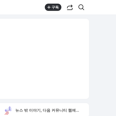
공유하기
검색
구독
뉴스 밖 이야기, 다음 커뮤니티 웹에서 보기
실시간 트렌드
오늘 21:49 기준
툴팁보기
1
류혜영 고경표 친분
,신규
2
황희 폐버스 청년주택
,신규
3
샤이니 민호
,유지
4
재벌 형사 시즌2
,상승
5
하리수 미키정 이혼
,상승
6
장기하 아이유 BGM
,신규
7
최성원 백혈병 완치
,상승