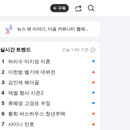
공유하기
검색
구독
뉴스 밖 이야기, 다음 커뮤니티 웹에서 보기
실시간 트렌드
오늘 1:40 기준
툴팁보기
1
하리수 미키정 이혼
,하락
2
이한범 벨기에 데뷔전
,상승
3
김민재 헤더골
,신규
4
재벌 형사 시즌2
,하락
5
류혜영 고경표 우정
,하락
6
황희 버스하우스 청년주택
,신규
7
샤이니 민호
,상승