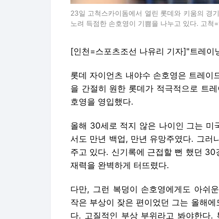
23일 고척스카이돔에서 열린 롯데와 키움의 경기
노려 득점한 손호영이 기쁨을 나누고 있다. 고척=허상욱 
[인천=스포츠조선 나유리 기자]"트레이닝
롯데 자이언츠 내야수 손호영은 트레이드를
을 간절히 원한 롯데가 적극적으로 트레
호영을 영입했다.
올해 30세로 적지 않은 나이인 그는 미
서도 만년 백업, 만년 유망주였다. 그러
주고 있다. 신기록에 근접할 뻔 했던 3
재력을 완벽하게 터뜨렸다.
다만, 그런 복덩이 손호영에게도 아쉬운 
작은 부상이 잦은 편이었던 그는 올해에
다. 고질적인 부상 부위라고 봐야한다.