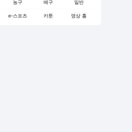
농구
배구
일반
e-스포츠
카툰
영상 홈