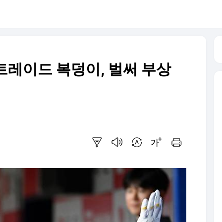
 트레이드 복덩이, 벌써 부상
요약보기
음성으로 듣기
번역 설정
글씨크기 조절하기
인쇄하기