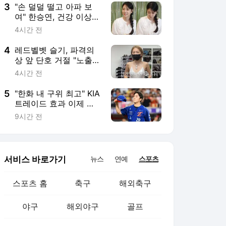
3
"손 덜덜 떨고 아파 보
여" 한승연, 건강 이상설
나온 충격 근황
4시간 전
4
레드벨벳 슬기, 파격의
상 앞 단호 거절 "노출
사고날 수 있다"
4시간 전
5
"한화 내 구위 최고" KIA
트레이드 효과 이제 터
진다…개명까지 한 간절
9시간 전
함, 사령탑 마음까지 훔
쳤다
서비스 바로가기
뉴스
연예
스포츠
스포츠 홈
축구
해외축구
야구
해외야구
골프