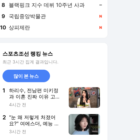
8
블랙핑크 지수 데뷔 10주년 사과
,유지
9
국립중앙박물관
,신규
10
상피제란
,신규
스포츠조선 랭킹 뉴스
최근 3시간 집계 결과입니다.
많이 본 뉴스
1
하리수, 전남편 미키정
과 이혼 진짜 이유 고
백.."30억 날렸다는 루
4시간 전
머, 사실 아냐"
2
"눈 왜 저렇게 처졌어
요?" 여에스더, 예능 민
낯 출연 후 댓글에 충격
3시간 전