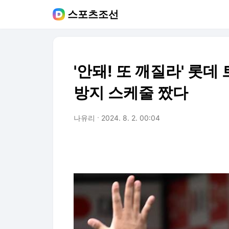
스포츠조선
'안돼! 또 깨질라' 롯데
방지 스케줄 짰다
나유리
2024. 8. 2. 00:04