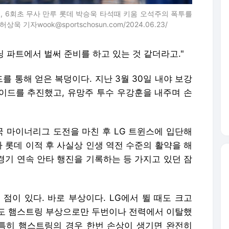
, 6회초 무사 만루 롯데 박승욱 타석때 키움 오석주의 폭투를
기자wook@sportschosun.com/2024.06.23/
 파트에서 벌써 준비를 하고 있는 것 같더라고."
 통해 얻은 복덩이다. 지난 3월 30일 내야 보강
이드를 추진했고, 유망주 투수 우강훈을 내주며 손
국 마이너리그 도전을 마친 후 LG 트윈스에 입단해
나 롯데 이적 후 사실상 인생 역전 수준의 활약을 해
0경기 연속 안타 행진을 기록하는 등 가지고 있던 잠
점이 있다. 바로 부상이다. LG에서 뛸 때도 크고
도 햄스트링 부상으로만 두번이나 전력에서 이탈했
 특히 햄스트링의 경우 한번 손상이 생기면 완전히