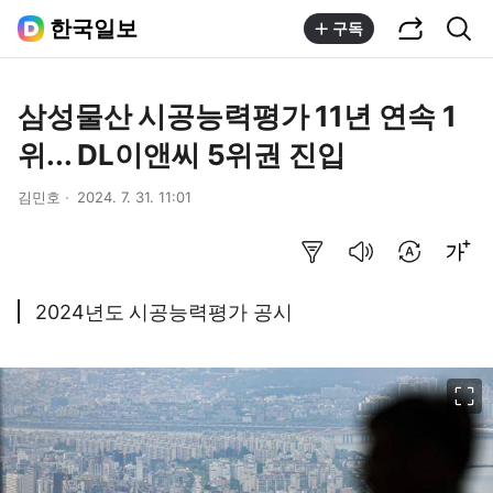
공유하기
통합검색
한국일보
구독
삼성물산 시공능력평가 11년 연속 1
위... DL이앤씨 5위권 진입
김민호
2024. 7. 31. 11:01
요약보기
음성으로 듣기
번역 설정
글씨크기 조절하기
2024년도 시공능력평가 공시
이미지 크게 보기