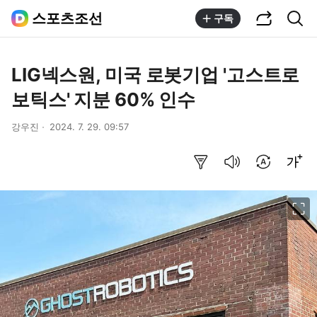
공유하기
통합검색
스포츠조선
구독
LIG넥스원, 미국 로봇기업 '고스트로
보틱스' 지분 60% 인수
강우진
2024. 7. 29. 09:57
요약보기
음성으로 듣기
번역 설정
글씨크기 조절하기
이미지 크게 보기