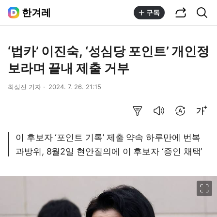
공유하기
통합검색
한겨레
구독
‘법카’ 이진숙, ‘성심당 포인트’ 개인정
보라며 끝내 제출 거부
최성진 기자
2024. 7. 26. 21:15
요약보기
음성으로 듣기
번역 설정
글씨크기 조절하기
이 후보자 ‘포인트 기록’ 제출 약속 하루만에 번복
과방위, 8월2일 현안질의에 이 후보자 ‘증인 채택’
이미지 크게 보기