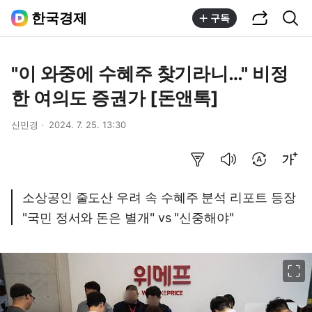
공유하기
통합검색
한국경제
구독
"이 와중에 수혜주 찾기라니…" 비정
한 여의도 증권가 [돈앤톡]
신민경
2024. 7. 25. 13:30
요약보기
음성으로 듣기
번역 설정
글씨크기 조절하기
소상공인 줄도산 우려 속 수혜주 분석 리포트 등장
"국민 정서와 돈은 별개" vs "신중해야"
이미지 크게 보기