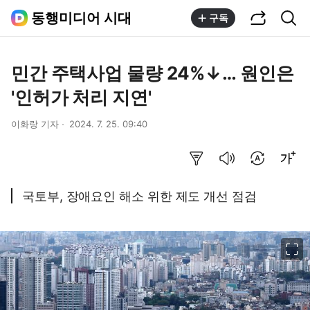
공유하기
통합검색
동행미디어 시대
구독
민간 주택사업 물량 24%↓… 원인은
'인허가 처리 지연'
이화랑 기자
2024. 7. 25. 09:40
요약보기
음성으로 듣기
번역 설정
글씨크기 조절하기
국토부, 장애요인 해소 위한 제도 개선 점검
이미지 크게 보기