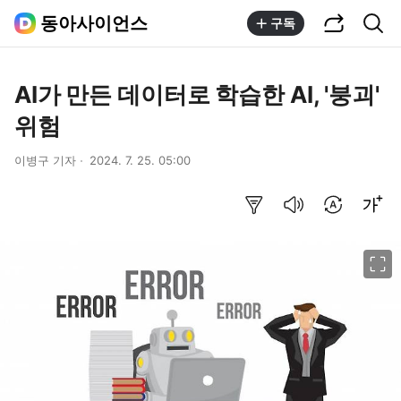
공유하기
통합검색
동아사이언스
구독
AI가 만든 데이터로 학습한 AI, '붕괴'
위험
이병구 기자
2024. 7. 25. 05:00
요약보기
음성으로 듣기
번역 설정
글씨크기 조절하기
이미지 크게 보기