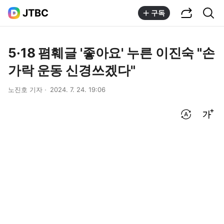
공유하기
통합검색
JTBC
구독
5·18 폄훼글 '좋아요' 누른 이진숙 "손
가락 운동 신경쓰겠다"
노진호 기자
2024. 7. 24. 19:06
번역 설정
글씨크기 조절하기