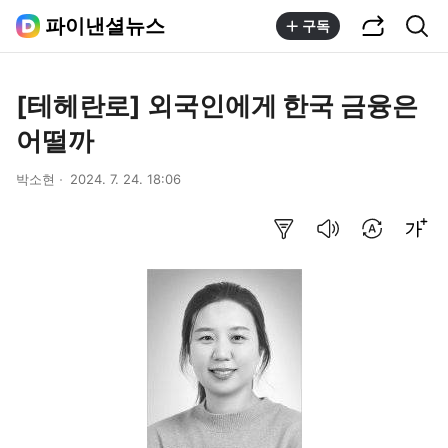
공유하기
통합검색
파이낸셜뉴스
구독
[테헤란로] 외국인에게 한국 금융은
어떨까
박소현
2024. 7. 24. 18:06
요약보기
음성으로 듣기
번역 설정
글씨크기 조절하기