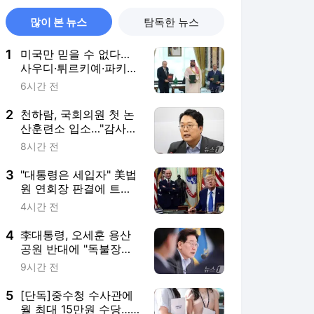
많이 본 뉴스
탐독한 뉴스
1
미국만 믿을 수 없다…
사우디·튀르키예·파키스
탄 '공동방위협정' 체결
6시간 전
(종합)
2
천하람, 국회의원 첫 논
산훈련소 입소…"감사하
는 마음으로 훈련"
8시간 전
3
"대통령은 세입자" 美법
원 연회장 판결에 트럼
프 격분…대법원 상고
4시간 전
(종합)
4
李대통령, 오세훈 용산
공원 반대에 "독불장군
처럼 못해…서울시와 협
9시간 전
의하라"
5
[단독]중수청 수사관에
월 최대 15만원 수당…