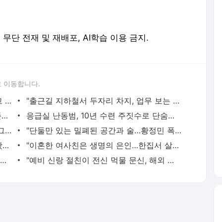
erved. 무단 전재 및 재배포, AI학습 이용 금지.
 이동합니다.
황정민의 또 다른 팬 등장 "지독히 엮이고 싶었던 건 너" 폭로녀 직격
"출근길 지하철서 두자리 차지, 업무 보는 100㎏ 남성…부딪히면 신경질"
"난 20년 병수발했는데…'배다른 형제' 존재, 유산 절반 가져가나"
응급실 난동범, 10년 수련 주짓수로 단숨에 제압한 간호사 화제[영상]
"죽여줄까?" "그래 죽여라" 보행자 향해 그대로 차량 돌진한 운전자[영상]
"단둘만 있는 밀폐된 공간과 술…황정민 폭로녀는 두가지에 집착했다"
서장훈, 28억에 산 강남 건물 450억 내놨다…세후 차익 280억 '잭팟'
"이혼한 여사친은 생명의 은인…한집서 살게 해달라" 남편 요구에 '절망'
"내 '치부'까지 시모에게 보고하는 남편…집이 감옥 같다" 아내 고통
"예비 신랑 절친이 전신 먹물 문신, 해외 도피 준비"…예비 신부 '혼란'