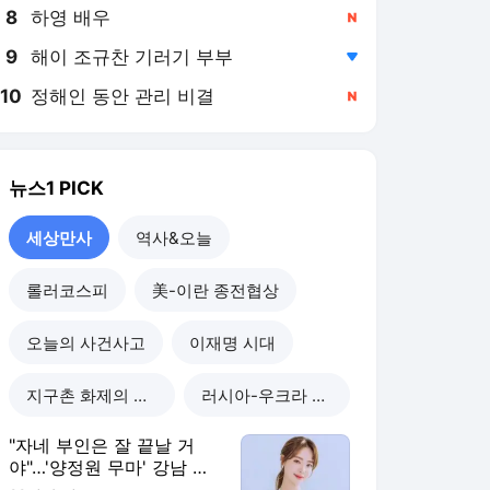
8
하영 배우
,신규
9
해이 조규찬 기러기 부부
,하락
10
정해인 동안 관리 비결
,신규
뉴스1
PICK
세상만사
역사&오늘
롤러코스피
美-이란 종전협상
오늘의 사건사고
이재명 시대
지구촌 화제의 뉴스
러시아-우크라 전쟁
"자네 부인은 잘 끝날 거
야"…'양정원 무마' 강남 경
찰, 다른 돈도 받은 정황