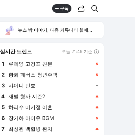
공유하기
검색
구독
뉴스 밖 이야기, 다음 커뮤니티 웹에서 보기
실시간 트렌드
오늘 21:49 기준
툴팁보기
1
류혜영 고경표 친분
,신규
2
황희 폐버스 청년주택
,신규
4
재벌 형사 시즌2
,상승
5
하리수 미키정 이혼
,상승
6
장기하 아이유 BGM
,신규
7
최성원 백혈병 완치
,상승