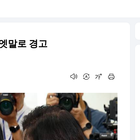
귀엣말로 경고
음성으로 듣기
번역 설정
글씨크기 조절하기
인쇄하기