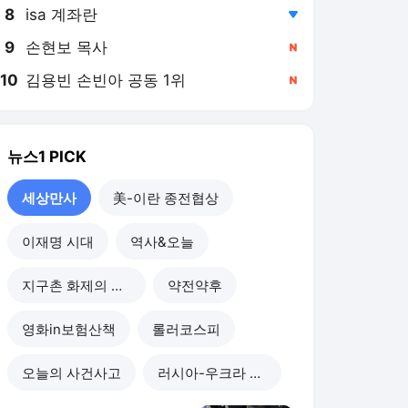
8
isa 계좌란
,하락
9
손현보 목사
,신규
10
김용빈 손빈아 공동 1위
,신규
뉴스1
PICK
세상만사
美-이란 종전협상
이재명 시대
역사&오늘
지구촌 화제의 뉴스
약전약후
영화in보험산책
롤러코스피
오늘의 사건사고
러시아-우크라 전쟁