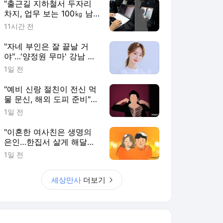
"출근길 지하철서 두자리
차지, 업무 보는 100㎏ 남
성…부딪히면 신경질"
11시간 전
"자네 부인은 잘 끝날 거
야"…'양정원 무마' 강남 경
찰, 다른 돈도 받은 정황
1일 전
"예비 신랑 절친이 전신 먹
물 문신, 해외 도피 준비"…
예비 신부 '혼란'
1일 전
"이혼한 여사친은 생명의
은인…한집서 살게 해달라"
남편 요구에 '절망'
1일 전
세상만사
더보기