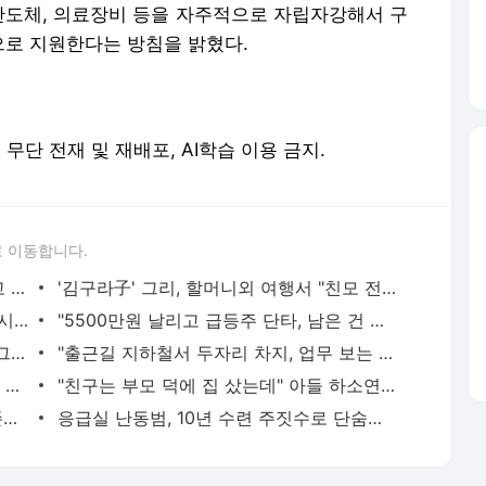
반도체, 의료장비 등을 자주적으로 자립자강해서 구
로 지원한다는 방침을 밝혔다.
erved. 무단 전재 및 재배포, AI학습 이용 금지.
 이동합니다.
황정민의 또 다른 팬 등장 "지독히 엮이고 싶었던 건 너" 폭로녀 직격
'김구라子' 그리, 할머니외 여행서 "친모 전라도에 잘 있어"…유튜브서 언급
'데뷔 10주년' 임영웅 "20여명의 팬들로 시작해 여기까지…진심 감사"
"5500만원 날리고 급등주 단타, 남은 건 빚뿐"…30대 여성 파혼 위기
"죽여줄까?" "그래 죽여라" 보행자 향해 그대로 차량 돌진한 운전자[영상]
"출근길 지하철서 두자리 차지, 업무 보는 100㎏ 남성…부딪히면 신경질"
"내가 치매? 혼자 죽겠다"…깜빡깜빡하는 시모, 검사하라 하자 '발끈'
"친구는 부모 덕에 집 샀는데" 아들 하소연에 "죄지었다" 사죄 '먹먹'
"난 20년 병수발했는데…'배다른 형제' 존재, 유산 절반 가져가나"
응급실 난동범, 10년 수련 주짓수로 단숨에 제압한 간호사 화제[영상]