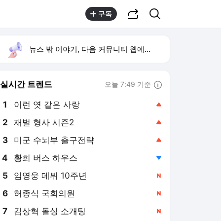
공유하기
검색
구독
뉴스 밖 이야기, 다음 커뮤니티 웹에서 보기
실시간 트렌드
오늘 7:49 기준
툴팁보기
1
이런 엿 같은 사랑
,상승
2
재벌 형사 시즌2
,상승
3
미군 수뇌부 출구전략
,상승
4
황희 버스 하우스
,하락
5
임영웅 데뷔 10주년
,신규
6
허종식 국회의원
,신규
7
김상혁 돌싱 소개팅
,신규