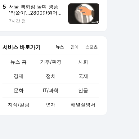
5
서울 백화점 돌며 명품
'싹쓸이'…2800만원어
치 훔친 중국인 실형
7시간 전
서비스 바로가기
뉴스
연예
스포츠
뉴스 홈
기후/환경
사회
경제
정치
국제
문화
IT/과학
인물
지식/칼럼
연재
배열설명서