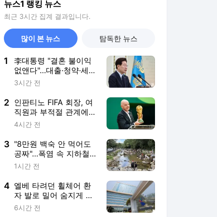
뉴스1 랭킹 뉴스
최근 3시간 집계 결과입니다.
많이 본 뉴스
탐독한 뉴스
1
李대통령 "결혼 불이익
없앤다"…대출·청약·세제
22개 과제 점검
3시간 전
2
인판티노 FIFA 회장, 여
직원과 부적절 관계에
거액 퇴직금 지급 논란
4시간 전
3
"8만원 백숙 안 먹어도
공짜"…폭염 속 지하철
타고 가는 '역세권 계곡'
1시간 전
4
엘베 타려던 휠체어 환
자 발로 밀어 숨지게 한
간병인 집유, 이유는
6시간 전