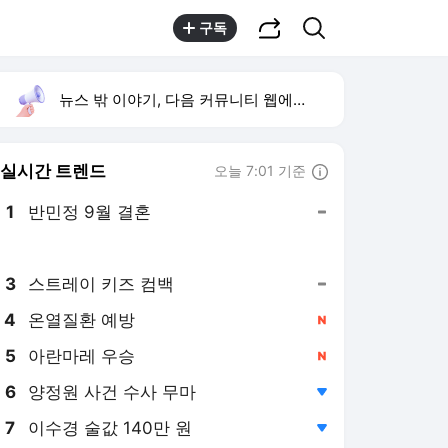
공유하기
검색
구독
뉴스 밖 이야기, 다음 커뮤니티 웹에서 보기
실시간 트렌드
오늘 7:01 기준
툴팁보기
1
반민정 9월 결혼
,유지
2
기록적 폭염 대책
,신규
3
스트레이 키즈 컴백
,유지
4
온열질환 예방
,신규
5
아란마레 우승
,신규
6
양정원 사건 수사 무마
,하락
7
이수경 술값 140만 원
,하락