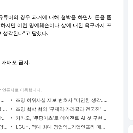
 유튜버의 경우 과거에 대해 협박을 하면서 돈을 뜯
 하지만 이런 명예훼손이나 삶에 대한 욕구까지 포
고 생각한다"고 답했다.
및 재배포 금지.
 언론사로 이동합니다.
검찰, 쯔양 공갈 혐의 구제역·주작감별사 사전구속영장
쯔양 허위사실 제보 변호사 "미안한 생각…법 위반 사실 없어"
쯔양 울린 사이버렉카...방심위 대책, 사실 없다
쯔양 협박 혐의 '구제역·카라큘라·전국진' 유튜브 수익 끊겼다
쯔양 협박 사이버렉카 대책 없나…검찰·방심위도 나선다
카카오, '쿠팡이츠'로 에이전트 AI 첫 구현…검색광고까지 확장
AI는 필수, TCO는 부담…기업 CIO '진퇴양난'
LGU+, 역대 최대 영업익...기업인프라 매출 급성장