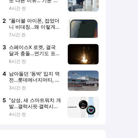
또 다른 이유..."기분 좋
아져"
4시간 전
2
"폴더블 아이폰, 접었더
니 비대칭…왜 이렇게
만들었나"
7시간 전
3
스페이스X 로켓, 결국
달과 충돌…연기도 포착
[우주로 간다]
6시간 전
4
남아돌던 ‘동박’ 입지 역
전…롯데에너지머티, 조
기 가동에 증설도 추진
3시간 전
5
"삼성, 새 스마트워치 개
발…갤럭시핏·갤럭시워
치FE 틈새 겨냥"
4시간 전