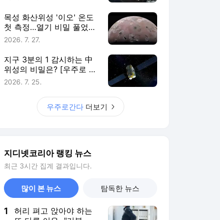
목성 화산위성 '이오' 온도
첫 측정…열기 비밀 풀었다
[우주로 간다]
2026. 7. 27.
지구 3분의 1 감시하는 中
위성의 비밀은? [우주로 간
다]
2026. 7. 25.
우주로간다
더보기
지디넷코리아 랭킹 뉴스
최근 3시간 집계 결과입니다.
많이 본 뉴스
탐독한 뉴스
1
허리 펴고 앉아야 하는