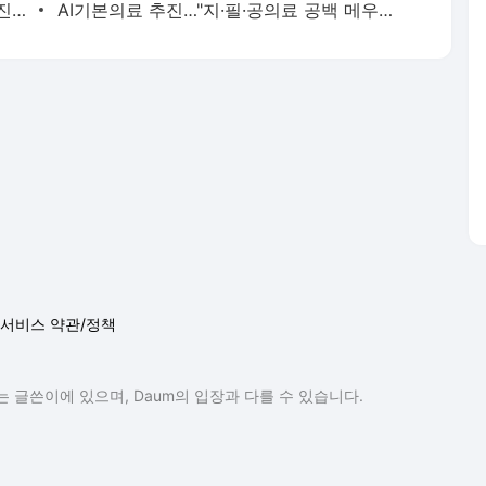
우버 "딜리버리히어로 품어 100개 시장 진출...자율주행 14조원 투자"
AI기본의료 추진…"지·필·공의료 공백 메우고 국민 생명 지킨다"
서비스 약관/정책
 글쓴이에 있으며, Daum의 입장과 다를 수 있습니다.