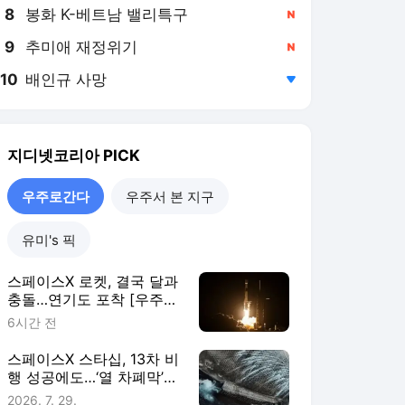
8
봉화 K-베트남 밸리특구
,신규
9
추미애 재정위기
,신규
10
배인규 사망
,하락
지디넷코리아
PICK
우주로간다
우주서 본 지구
유미's 픽
스페이스X 로켓, 결국 달과
충돌…연기도 포착 [우주로
간다]
6시간 전
스페이스X 스타십, 13차 비
행 성공에도…‘열 차폐막’
난제는 여전 [우주로 간다]
2026. 7. 29.