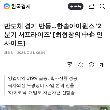
공유하기
통합검색
한국경제
구독
반도체 경기 반등…한솔아이원스 '2
분기 서프라이즈' [최형창의 中企 인
사이드]
최형창
2024. 7. 24. 09:04
요약보기
음성으로 듣기
번역 설정
글씨크기 조절하기
영업이익 319% 급증, 흑자전환 성공
극자외선 노광장비 사업 본격 진출
'아이코닉' 개발도 차근차근 진행중
이미지 크게 보기