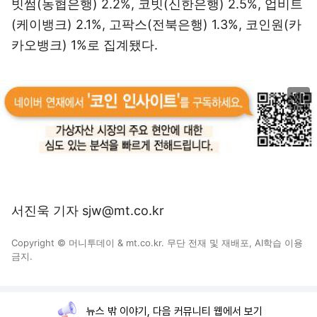
빗썸(농협은행) 2.2%, 코빗(신한은행) 2.5%, 업비트
(케이뱅크) 2.1%, 고팍스(전북은행) 1.3%, 코인원(카
카오뱅크) 1%로 집계됐다.
이미지 크게 보기
서진욱 기자 sjw@mt.co.kr
Copyright © 머니투데이 & mt.co.kr. 무단 전재 및 재배포, AI학습 이용
금지.
뉴스 밖 이야기, 다음 커뮤니티 웹에서 보기