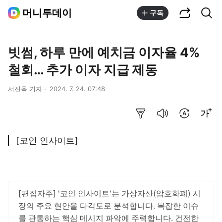
공유하기
통합검색
머니투데이
구독
빗썸, 하루 만에 예치금 이자율 4%
철회… 추가 이자 지급 제동
서진욱 기자
2024. 7. 24. 07:48
요약보기
음성으로 듣기
번역 설정
글씨크기 조절하기
[코인 인사이트]
[편집자주] '코인 인사이트'는 가상자산(암호화폐) 시
장의 주요 현안을 다각도로 분석합니다. 복잡한 이슈
를 관통하는 핵심 메시지 파악에 주력합니다. 건전한