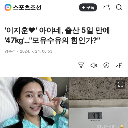
공유하기
통합검색
스포츠조선
구독
'이지훈♥' 아야네, 출산 5일 만에
'47kg'…"모유수유의 힘인가?"
김준석
2024. 7. 24. 06:53
요약보기
음성으로 듣기
번역 설정
글씨크기 조절하기
이미지 크게 보기