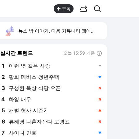
공유하기
검색
구독
뉴스 밖 이야기, 다음 커뮤니티 웹에서 보기
실시간 트렌드
오늘 15:59 기준
툴팁보기
1
이런 엿 같은 사랑
,유지
2
황희 폐버스 청년주택
,하락
3
구성환 옥상 식당 오픈
,신규
4
하영 배우
,신규
5
재벌 형사 시즌2
,상승
6
류혜영 나혼자산다 고경표
,신규
7
샤이니 민호
,하락