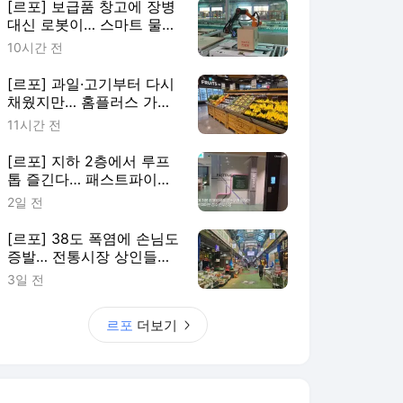
[르포] 보급품 창고에 장병
대신 로봇이… 스마트 물류
센터 도입한 보급부대 가보
10시간 전
니
[르포] 과일·고기부터 다시
채웠지만… 홈플러스 가오
픈 첫날 입고율 30%
11시간 전
[르포] 지하 2층에서 루프
톱 즐긴다… 패스트파이브,
성수 연무장점 공개
2일 전
[르포] 38도 폭염에 손님도
증발… 전통시장 상인들의
여름 생존기
3일 전
르포
더보기