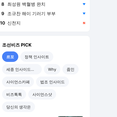
8
최성원 백혈병 완치
,하락
9
조규찬 해이 기러기 부부
,하락
10
신천지
,신규
조선비즈
PICK
르포
정책 인사이트
세종 인사이드아웃
Why
줌인
사이언스카페
법조 인사이드
비즈톡톡
사이언스샷
당신의 생각은