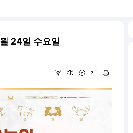
7월 24일 수요일
요약보기
음성으로 듣기
번역 설정
글씨크기 조절하기
인쇄하기