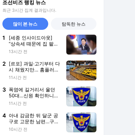
조선비즈 랭킹 뉴스
최근 3시간 집계 결과입니다.
많이 본 뉴스
탐독한 뉴스
1
[세종 인사이드아웃]
“상속세 때문에 집 팔아
서 되겠냐” 李 약속한
13시간 전
‘공제 확대’ 도입 불발
2
[르포] 과일·고기부터 다
시 채웠지만… 홈플러스
가오픈 첫날 입고율
11시간 전
30%
3
폭염에 길거리서 울던
50대…신원 확인하니
30년 전 실종자였다
11시간 전
4
아내 감금한 뒤 달군 공
구로 고문한 남편…구속
기로
10시간 전