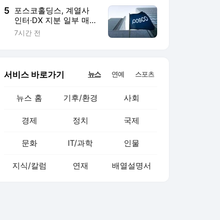
5
포스코홀딩스, 계열사
인터·DX 지분 일부 매
각… 2조5000억원 확보
7시간 전
서비스 바로가기
뉴스
연예
스포츠
뉴스 홈
기후/환경
사회
경제
정치
국제
문화
IT/과학
인물
지식/칼럼
연재
배열설명서