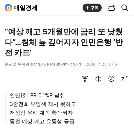
공유하기
통합검색
매일경제
구독
“예상 깨고 5개월만에 금리 또 낮췄
다”…침체 늪 깊어지자 인민은행 ‘반
전 카드’
송광섭 특파원(song.kwangsub@mk.co.kr)
2024. 7. 23. 07:51
요약보기
음성으로 듣기
번역 설정
글씨크기 조절하기
인민銀 LPR 0.1%P 낮춰
3중전회 부양책 제시 못하고
저성장 우려 계속 확산되자
동결 예상 깨고 유동성 공급