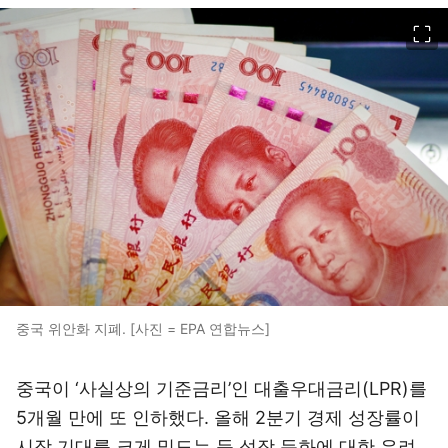
이미지 크게 보기
중국 위안화 지폐. [사진 = EPA 연합뉴스]
중국이 ‘사실상의 기준금리’인 대출우대금리(LPR)를
5개월 만에 또 인하했다. 올해 2분기 경제 성장률이
시장 기대를 크게 밑도는 등 성장 둔화에 대한 우려