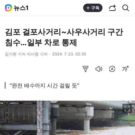
공유하기
통합검색
뉴스1
구독
김포 걸포사거리~사우사거리 구간
침수…일부 차로 통제
김기현 기자 이시명 기자
2024. 7. 23. 02:35
요약보기
음성으로 듣기
번역 설정
글씨크기 조절하기
"완전 배수까지 시간 걸릴 듯"
이미지 크게 보기