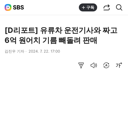
공유하기
통합검색
SBS
구독
[D리포트] 유류차 운전기사와 짜고
6억 원어치 기름 빼돌려 판매
김진우 기자
2024. 7. 22. 17:00
요약보기
음성으로 듣기
번역 설정
글씨크기 조절하기