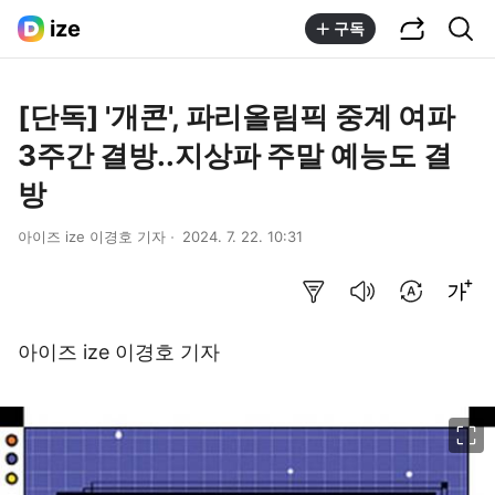
공유하기
통합검색
ize
구독
[단독] '개콘', 파리올림픽 중계 여파
3주간 결방..지상파 주말 예능도 결
방
아이즈 ize 이경호 기자
2024. 7. 22. 10:31
요약보기
음성으로 듣기
번역 설정
글씨크기 조절하기
아이즈 ize 이경호 기자
이미지 크게 보기