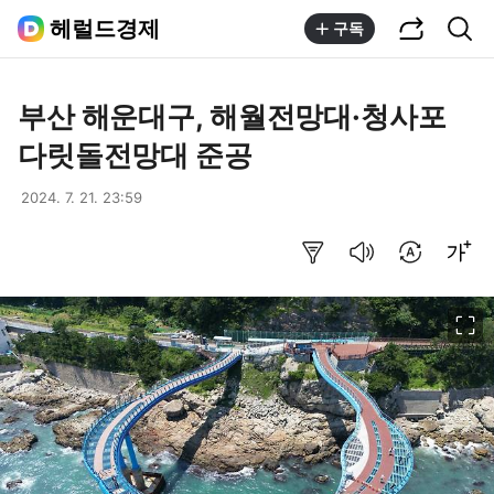
공유하기
통합검색
헤럴드경제
구독
부산 해운대구, 해월전망대·청사포
다릿돌전망대 준공
2024. 7. 21. 23:59
요약보기
음성으로 듣기
번역 설정
글씨크기 조절하기
이미지 크게 보기