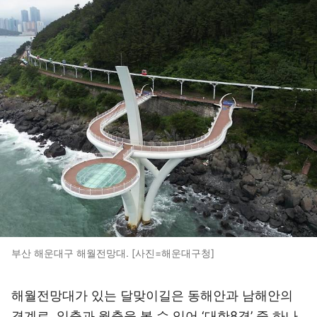
부산 해운대구 해월전망대. [사진=해운대구청]
해월전망대가 있는 달맞이길은 동해안과 남해안의
경계로, 일출과 월출을 볼 수 있어 ‘대한8경’ 중 하나