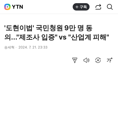
공유하기
통합검색
YTN
구독
'도현이법' 국민청원 9만 명 동
의..."제조사 입증" vs "산업계 피해"
송세혁
2024. 7. 21. 23:33
요약보기
음성으로 듣기
번역 설정
글씨크기 조절하기