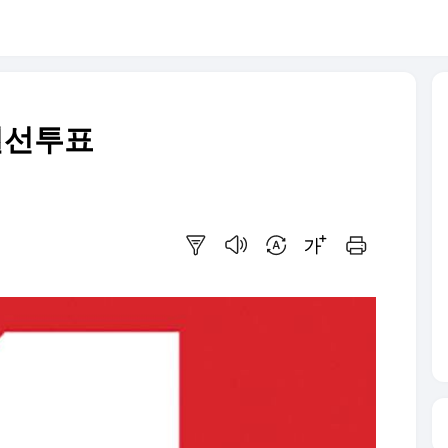
결선투표
요약보기
음성으로 듣기
번역 설정
글씨크기 조절하기
인쇄하기