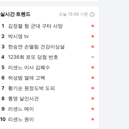
실시간 트렌드
오늘 15:58 기준
툴팁보기
1
김정렬 형 군대 구타 사망
,신규
2
박시영 tv
,신규
3
한승연 손떨림 건강이상설
,신규
4
1236회 로또 당첨 번호
,유지
5
리센느 이사 김혜수
,신규
6
허성범 열애 고백
,신규
7
황기순 원정도박 도피
,신규
8
통영 살인사건
,신규
9
리센느 메이
,신규
10
리센느 원이
,신규