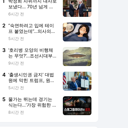
1
박정희 사위까지 대사로
보냈다… 70년 넘게 이
어진 ‘칠레 인연’
6시간 전
2
“숙면하려고 입에 테이
프 붙였는데”…의사의
‘위험성’ 경고
5시간 전
3
‘호리병 모양의 비행체
는 무엇?’…조선시대부터
현재까지, 한국서 목격
9시간 전
된 ‘UFO’
4
‘출생시민권 금지’ 대법
원에 막힌 트럼프, 원정
출산 차단 행정명령 서
5시간 전
명 [월드픽]
5
물가는 뛰는데 경기는
식는다…‘가장 위험한 신
호’ [스태그플레이션의
8시간 전
공포-上]