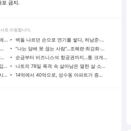
배포 금지.
론사로 이동합니다.
월 2억 버는 워킹맘 김지선, 죽음의 문턱에서 깨달은 멈춤의 미학
벽돌 나르던 손으로 연기를 쌓다, 허남준·안보현·이도현의 굳은살 기록
면 5개” 임지연부터 이소라까지, 톱스타들의 살 안 찌는 루틴
“나는 담배 못 끊는 사람”…조혜련·최강희·김동완이 금연에 성공한 이유
수백억 벌어 떠난 여행, 엄정화·김종국·장윤정이 마주한 진짜 성공
순금부터 비즈니스석 항공권까지…통 크게 스태프 챙긴 소지섭·아이유·김우빈
“때로는 비굴해져야 한다”, 35억 빌딩 매입한 권성준 셰프의 자산 증식법
나토의 78일 폭격 속 살아남은 열한 살 소년은 어떻게 세계 1위가 됐나
통장 잔고 230억원보다 값진 거처, 소녀시대 유리가 제주 촌동네를 택한 이유
14억에서 40억으로, 성수동 아파트가 증명한 남궁민의 27년 공식