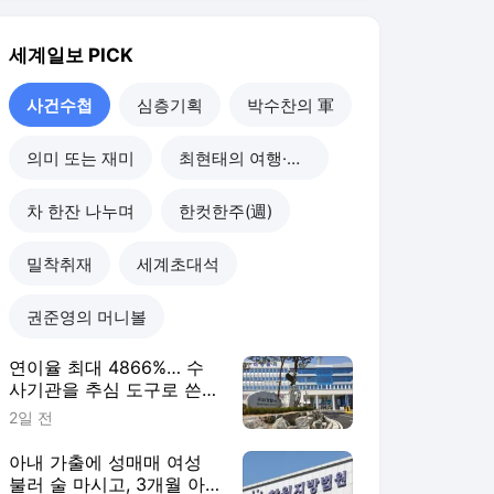
세계일보
PICK
사건수첩
심층기획
박수찬의 軍
의미 또는 재미
최현태의 여행·와인홀릭
차 한잔 나누며
한컷한주(週)
밀착취재
세계초대석
권준영의 머니볼
연이율 최대 4866%… 수
사기관을 추심 도구로 쓴
불법 대부업자 덜미 [사건
2일 전
수첩]
아내 가출에 성매매 여성
불러 술 마시고, 3개월 아