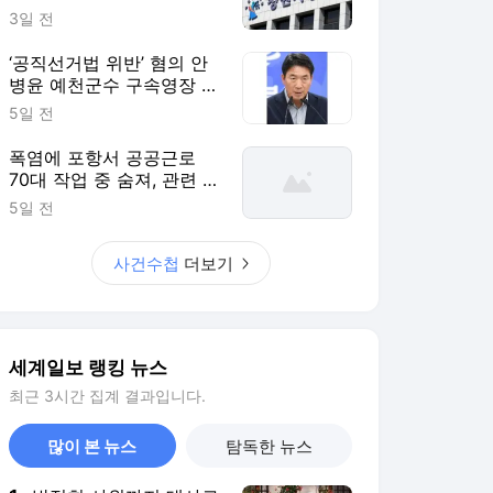
기 때려 숨지게 한 친부 [사
3일 전
건수첩]
‘공직선거법 위반’ 혐의 안
병윤 예천군수 구속영장 기
각 [사건수첩]
5일 전
폭염에 포항서 공공근로
70대 작업 중 숨져, 관련 사
업 전면 중단 [사건수첩]
5일 전
사건수첩
더보기
세계일보 랭킹 뉴스
최근 3시간 집계 결과입니다.
많이 본 뉴스
탐독한 뉴스