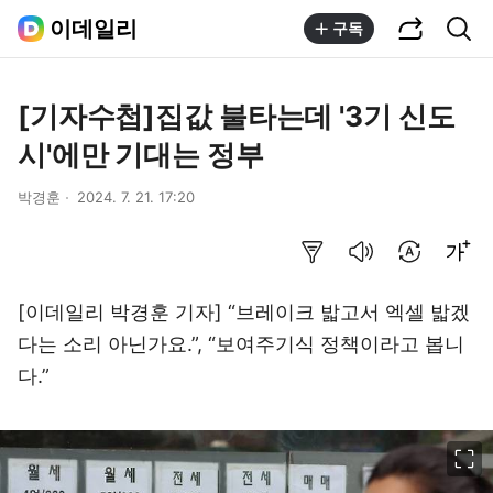
공유하기
통합검색
이데일리
구독
[기자수첩]집값 불타는데 '3기 신도
시'에만 기대는 정부
박경훈
2024. 7. 21. 17:20
요약보기
음성으로 듣기
번역 설정
글씨크기 조절하기
[이데일리 박경훈 기자] “브레이크 밟고서 엑셀 밟겠
다는 소리 아닌가요.”, “보여주기식 정책이라고 봅니
다.”
이미지 크게 보기