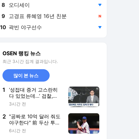
8
오디세이
,하락
9
고경표 류혜영 16년 친분
,신규
10
곽빈 야구선수
,하락
OSEN 랭킹 뉴스
최근 3시간 집계 결과입니다.
많이 본 뉴스
1
‘성접대 증거 고스란히
다 있었는데…’ 검찰,
2011년 축구협회 성접
3시간 전
대에 “증거 불충분’ 무혐
의 처분
2
"공짜로 10억 달러 줘도
야구한다" 前 두산 투수
미친 열정, 한국 떠나 독
6시간 전
립리그까지 추락했는