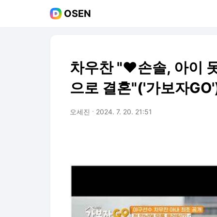
OSEN
차우찬 "♥손솔, 아이 
으로 결혼"('가보자GO'
오세진
2024. 7. 20. 21:51