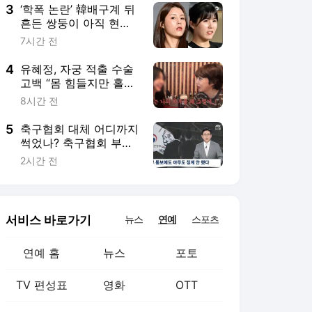
데…이래서 ML 복귀했
3
‘학폭 논란’ 韓배구계 뒤
구나
흔든 쌍둥이 아직 현역
이다! 나란히 아제르바
7시간 전
이잔행→5년 만에 한솥
밥 확정
4
유혜정, 자궁 적출 수술
고백 “몸 힘들지만 홀가
분해”(혜정규원)
8시간 전
5
축구협회 대체 어디까지
썩었나? 축구협회 부회
장이 직접 '심판 마사지'
2시간 전
적힌 결재서에 사인했다
서비스 바로가기
뉴스
연예
스포츠
연예 홈
뉴스
포토
TV 편성표
영화
OTT