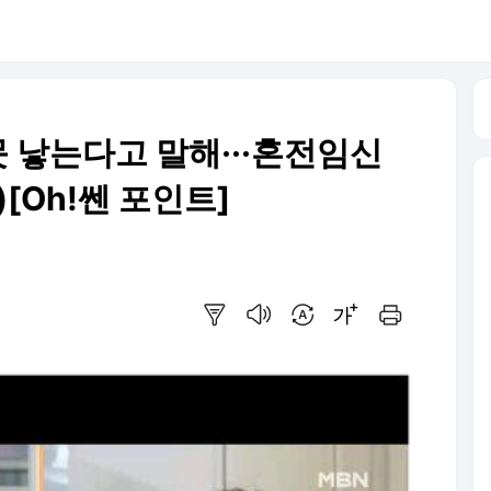
못 낳는다고 말해···혼전임신
)[Oh!쎈 포인트]
요약보기
음성으로 듣기
번역 설정
글씨크기 조절하기
인쇄하기