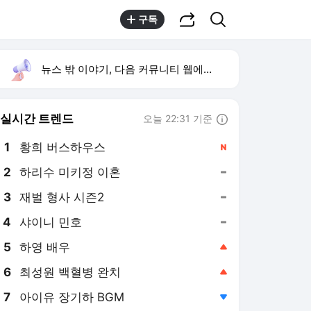
공유하기
검색
구독
뉴스 밖 이야기, 다음 커뮤니티 웹에서 보기
실시간 트렌드
오늘 22:31 기준
툴팁보기
1
황희 버스하우스
,신규
2
하리수 미키정 이혼
,유지
3
재벌 형사 시즌2
,유지
4
샤이니 민호
,유지
5
하영 배우
,상승
6
최성원 백혈병 완치
,상승
7
아이유 장기하 BGM
,하락