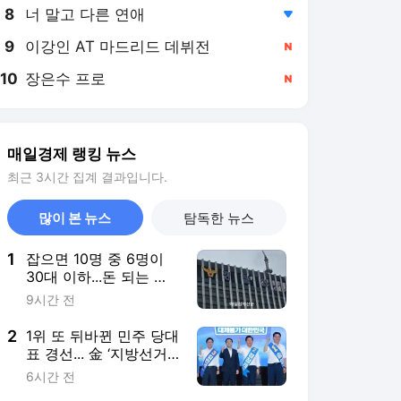
8
너 말고 다른 연애
,하락
9
이강인 AT 마드리드 데뷔전
,신규
10
장은수 프로
,신규
매일경제 랭킹 뉴스
최근 3시간 집계 결과입니다.
많이 본 뉴스
탐독한 뉴스
1
잡으면 10명 중 6명이
30대 이하...돈 되는 건
전부 손대는 MZ 조폭들
9시간 전
2
1위 또 뒤바뀐 민주 당대
표 경선... 金 ‘지방선거
책임론’ vs 鄭 ‘반명 프레
6시간 전
임 반발’