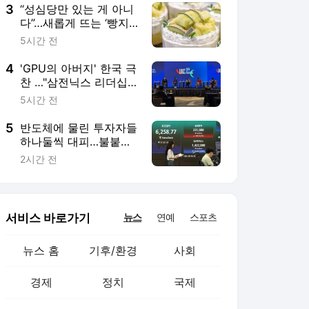
3
“성심당만 있는 게 아니
다”…새롭게 뜨는 ‘빵지
순례’ 도시 5곳은
5시간 전
4
'GPU의 아버지' 한국 극
찬 …"삼전닉스 리더십,
AI혁명 주도"
5시간 전
5
반도체에 물린 투자자들
하나둘씩 대피…불붙은
순환매, 자금 쏠린 ETF
2시간 전
는
서비스 바로가기
뉴스
연예
스포츠
뉴스 홈
기후/환경
사회
경제
정치
국제