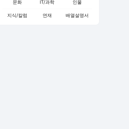
문화
IT/과학
인물
지식/칼럼
연재
배열설명서