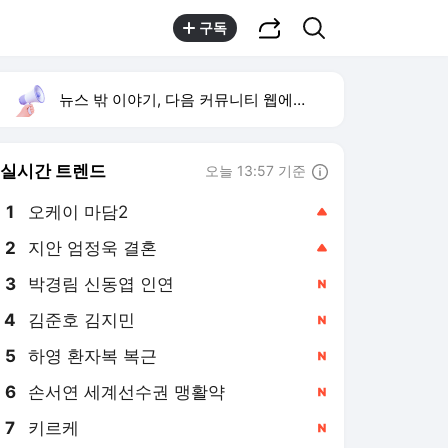
공유하기
검색
구독
뉴스 밖 이야기, 다음 커뮤니티 웹에서 보기
실시간 트렌드
오늘 13:57 기준
툴팁보기
1
오케이 마담2
,상승
2
지안 엄정욱 결혼
,상승
3
박경림 신동엽 인연
,신규
4
김준호 김지민
,신규
5
하영 환자복 복근
,신규
6
손서연 세계선수권 맹활약
,신규
7
키르케
,신규