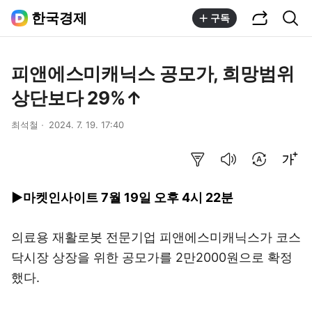
공유하기
통합검색
한국경제
구독
피앤에스미캐닉스 공모가, 희망범위
상단보다 29%↑
최석철
2024. 7. 19. 17:40
요약보기
음성으로 듣기
번역 설정
글씨크기 조절하기
▶
마켓인사이트
7월 19일 오후 4시 22분
의료용 재활로봇 전문기업 피앤에스미캐닉스가 코스
닥시장 상장을 위한 공모가를 2만2000원으로 확정
했다.